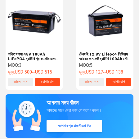
শক্তি সঞ্চয় 48V 100Ah
টেকসই 12.8V Lifepo4 লিথিয়াম
LiFePO4 ব্যাটারি প্যাক সৌর এবং
আয়রন ফসফেট ব্যাটারি 100Ah সৌর
অফ গ্রিড সিস্টেমের জন্য
সঞ্চয় ব্যাটারি
MOQ:
3
MOQ:
5
মূল্য:
USD 500~USD 515
মূল্য:
USD 127~USD 138
ভালো দাম
যোগাযোগ
ভালো দাম
যোগাযোগ
আপনার সময় বাঁচান
আমাদের সাথে সেরা পণ্য যোগাযোগ করুন।
আপনার প্রয়োজনীয়তা দিন