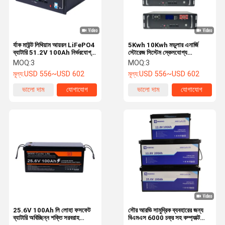
র্যাক মাউন্ট লিথিয়াম আয়রন LiFePO4
5Kwh 10Kwh মডুলার এনার্জি
ব্যাটারি 51.2V 100Ah নির্ভরযোগ্য
স্টোরেজ সিস্টেম স্কেলযোগ্য
শক্তি 6000 চক্র জীবন
LiFePO4 ব্যাটারি প্যাক
MOQ:
3
MOQ:
3
মূল্য:
USD 556~USD 602
মূল্য:
USD 556~USD 602
ভালো দাম
যোগাযোগ
ভালো দাম
যোগাযোগ
বাড়ি
পণ্য
আমাদের সম্বন্ধে
কারখানা পরিদর্শন
25.6V 100Ah লি লোহা ফসফেট
সৌর আরভি সামুদ্রিক ব্যবহারের জন্য
ব্যাটারি অবিচ্ছিন্ন শক্তি সরবরাহ
বিএমএস 6000 চক্র সহ কম্প্যাক্ট