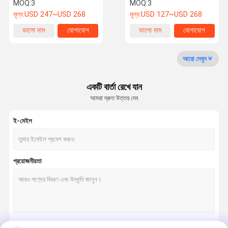
LiFePO4 ব্যাটারি
লাইফপো 4 ব্যাটারি প্যাক
MOQ:
3
MOQ:
3
মূল্য:
USD 247~USD 268
মূল্য:
USD 127~USD 268
গুণমান নিয়ন্ত্রণ
আমাদের সাথে
খবর
মামলা
ভালো দাম
যোগাযোগ
ভালো দাম
যোগাযোগ
যোগাযোগ
আরো দেখুন
LifePO4 লিথিয়াম ব্যাটারি
একটি বার্তা রেখে যান
সৌর শক্তি সঞ্চয় ব্যবস্থা
আমরা দ্রুত উত্তর দেব
ওয়াল মাউন্ট করা ব্যাটারি
ই-মেইল
র্যাক মাউন্ট করা ব্যাটারি
স্ট্যাকযোগ্য ব্যাটারি প্যাক
প্রয়োজনীয়তা
12v lifepo4 ব্যাটারি প্যাক
24V lifepo4 ব্যাটারি প্যাক
48V Lifepo4 ব্যাটারি প্যাক