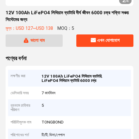
2
/
4
12V 100Ah LiFePO4 লিথিয়াম ব্যাটারি দীর্ঘ জীবন 6000 চক্র শক্তি সঞ্চয়
সিস্টেমের জন্য
মূল্য：USD 127~USD 138
MOQ：5
ভালো দাম
এখন যোগাযোগ
পণ্যের বর্ণনা
লক্ষণীয় করা
,
12V 100Ah LiFePO4 লিথিয়াম ব্যাটারি
LiFePO4 লিথিয়াম ব্যাটারি 6000 চক্র
ডেলিভারি সময়
7 কার্যদিবস
ন্যূনতম চাহিদার
5
পরিমাণ
পরিচিতিমুলক নাম
TONGBOND
পরিশোধের শর্ত
টি/টি; ভিসা/পেপাল