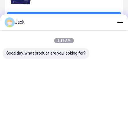
চালিয়ে
Jack
প্রস্তাবিত পণ্য
8:37 AM
Good day, what product are you looking for?
কমপ্যাক্ট 24 ভি
হাইব্রিড গ্রিড সোলার
১২ ভোল্ট ১০০ এএইচ
51.2V 200
লিথিয়াম আয়ন ব্যাটারি
এনার্জি স্টোরেজ
লাইফপিও৪ লিথিয়াম
হোম পিভি ব্যাটার
100Ah উচ্চ ক্ষমতা
সিস্টেম 50KW
ব্যাটারি গভীর চক্র
স্টোরেজ সিস্টেম
শক্তি সঞ্চয়
10KW গ্রিড এবং
সর্বোচ্চ শক্তি ঘনত্ব
10KWh ভবিষ্
সৌর শক্তি মধ্যে
মুক্ত
প্রমাণ হোম শক্ত
ভালো দাম
ভালো দাম
ভালো দাম
ভালো দাম
বিরামবিহীন সুইচিং
জন্য