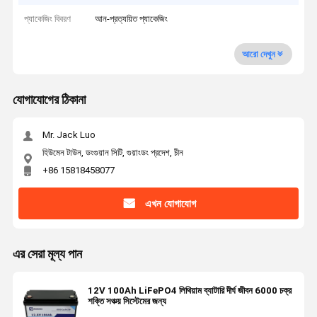
প্যাকেজিং বিবরণ
আন-প্রত্যয়িত প্যাকেজিং
আরো দেখুন
যোগাযোগের ঠিকানা
Mr. Jack Luo
হিউমেন টাউন, ডংগুয়ান সিটি, গুয়াংডং প্রদেশ, চীন
+86 15818458077
এখন যোগাযোগ
এর সেরা মূল্য পান
12V 100Ah LiFePO4 লিথিয়াম ব্যাটারি দীর্ঘ জীবন 6000 চক্র
শক্তি সঞ্চয় সিস্টেমের জন্য