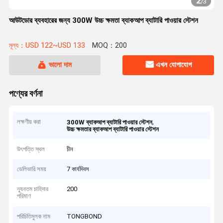
2
/
3
আউটডোর ব্যবহারের জন্য 300W উচ্চ ক্ষমতা ব্যাকআপ ব্যাটারি পাওয়ার স্টেশন
মূল্য：USD 122~USD 133
MOQ：200
ভালো দাম
এখন যোগাযোগ
পণ্যের বর্ণনা
লক্ষণীয় করা
,
300W ব্যাকআপ ব্যাটারি পাওয়ার স্টেশন
উচ্চ ক্ষমতার ব্যাকআপ ব্যাটারি পাওয়ার স্টেশন
উৎপত্তি স্থল
চীন
ডেলিভারি সময়
7 কার্যদিবস
ন্যূনতম চাহিদার
200
পরিমাণ
পরিচিতিমুলক নাম
TONGBOND