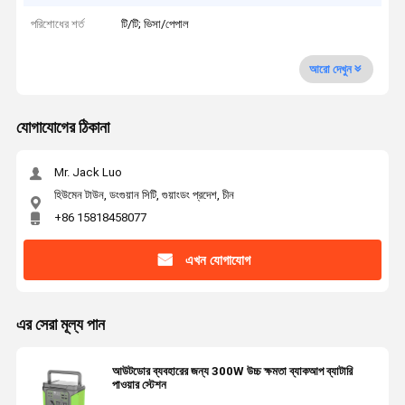
পরিশোধের শর্ত
টি/টি; ভিসা/পেপাল
আরো দেখুন
যোগাযোগের ঠিকানা
Mr. Jack Luo
হিউমেন টাউন, ডংগুয়ান সিটি, গুয়াংডং প্রদেশ, চীন
+86 15818458077
এখন যোগাযোগ
এর সেরা মূল্য পান
আউটডোর ব্যবহারের জন্য 300W উচ্চ ক্ষমতা ব্যাকআপ ব্যাটারি
পাওয়ার স্টেশন