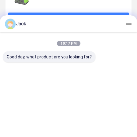
চালিয়ে
Jack
প্রস্তাবিত পণ্য
10:17 PM
Good day, what product are you looking for?
ক্যাম্পিং এবং জরুরি
উচ্চ ক্ষমতা ক্যাম্পিং
200W উচ্চ ক্ষমতা
ক্যাম্পিং পোর্টেবল
ব্যবহারের জন্য
পোর্টেবল পাওয়ার
বহনযোগ্য পাওয়ার
পাওয়ার স্টেশন
1000W পাওয়ার
সাপ্লাই 400W
স্টেশন জরুরী
আউটডোর
স্টেশন LiFePO4
700W ক্যাম্পিং
ব্যাকআপ জেনারেটর
ইলেকট্রনিক্সের জ
ব্যাটারি LCD
পাওয়ার জেনারেটর
খাঁটি সাইন ওয়েভ
ভালো দাম
ভালো দাম
ভালো দাম
ভালো দাম
ডিসপ্লে
আউটপুট