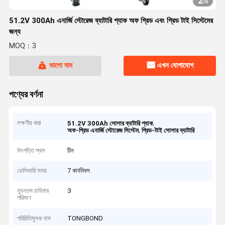
2
/
4
51.2V 300Ah এনার্জি স্টোরেজ ব্যাটারি প্যাক অফ গ্রিড এবং গ্রিড টাই সিস্টেমের
জন্য
MOQ：3
ভালো দাম
এখন যোগাযোগ
পণ্যের বর্ণনা
লক্ষণীয় করা
,
51.2V 300Ah সোলার ব্যাটারি প্যাক
,
অফ-গ্রিড এনার্জি স্টোরেজ সিস্টেম
গ্রিড-টাই সোলার ব্যাটারি
উৎপত্তি স্থল
চীন
ডেলিভারি সময়
7 কার্যদিবস
ন্যূনতম চাহিদার
3
পরিমাণ
পরিচিতিমুলক নাম
TONGBOND