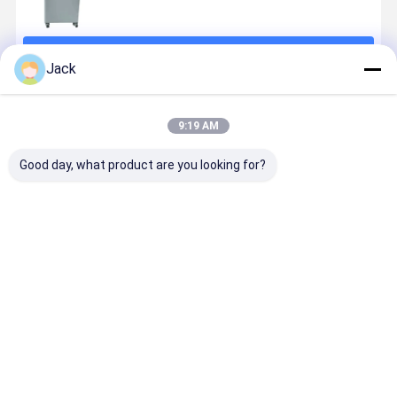
চালিয়ে
Jack
প্রস্তাবিত পণ্য
9:19 AM
Good day, what product are you looking for?
10kWh Off-
100 Ah 12.8
15kWh Off-
ভারী দায়িত্ব অফ
Grid Solar
ভোল্ট LiFePO4
Grid Solar
গ্রিড সৌর ব্যাটার
Power Kit
লিথিয়াম ব্যাটারি
Energy
স্টোরেজ 51.2
With Hybrid
একাধিক শক্তি
Storage
100Ah হোম
Inverter And
প্রয়োজনের জন্য
System with
পাওয়ার স্টোরেজ
ভালো দাম
ভালো দাম
ভালো দাম
ভালো দাম
Lithium
Hybrid
সিস্টেম
Battery
Inverter and
Storage
Lithium
Battery Pack