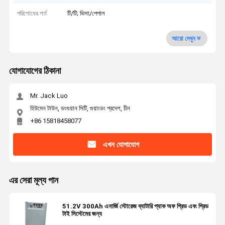
পরিশোধের শর্ত
টি/টি; ভিসা/পেপাল
আরো দেখুন
যোগাযোগের ঠিকানা
Mr. Jack Luo
হিউমেন টাউন, ডংগুয়ান সিটি, গুয়াংডং প্রদেশ, চীন
+86 15818458077
এখন যোগাযোগ
এর সেরা মূল্য পান
51.2V 300Ah এনার্জি স্টোরেজ ব্যাটারি প্যাক অফ গ্রিড এবং গ্রিড
টাই সিস্টেমের জন্য