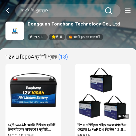
Dongguan Tongbang Technology Co., Ltd
6
5.0
যাচাইকৃত সরবরাহকারী
YEARS
12v Lifepo4 ব্যাটারি প্যাক
(18)
১২ভি ১০০Ah আরভি লিথিয়াম ব্যাটারি
শিল্প ও বাণিজ্যিক শক্তি সঞ্চয়যোগ্য উচ্চ
ডিপ সাইকেল লাইফপো৪ ব্যাটারি
ভোল্টেজ LiFePO4 সিস্টেম 12.8V
ক্যাম্পারের জন্য
100Ah
MOQ:
10 ইউনিট
MOQ:
5