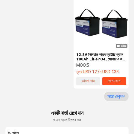
বহনযোগ্য পাওয়ার স্টেশন
পাওয়ার লিথিয়াম ব্যাটারি
12.8V লিথিয়াম আয়ন ব্যাটারি প্যাক
100Ah LiFePO4, সোলার এবং
RV সিস্টেমের জন্য গভীর চক্র
MOQ:
5
মূল্য:
USD 127~USD 138
ভালো দাম
যোগাযোগ
আরো দেখুন
একটি বার্তা রেখে যান
আমরা দ্রুত উত্তর দেব
ই-মেইল