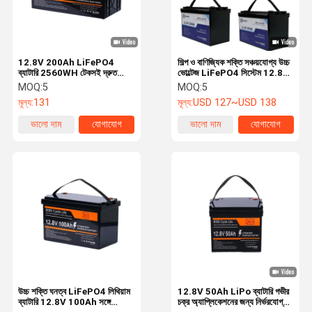
12.8V 200Ah LiFePO4
শিল্প ও বাণিজ্যিক শক্তি সঞ্চয়যোগ্য উচ্চ
ব্যাটারি 2560WH টেকসই দ্রুত
ভোল্টেজ LiFePO4 সিস্টেম 12.8V
রিচার্জ নিরাপদ শক্তি
100Ah
MOQ:
5
MOQ:
5
মূল্য:
131
মূল্য:
USD 127~USD 138
ভালো দাম
যোগাযোগ
ভালো দাম
যোগাযোগ
বাড়ি
পণ্য
আমাদের সম্বন্ধে
কারখানা পরিদর্শন
উচ্চ শক্তি ঘনত্ব LiFePO4 লিথিয়াম
12.8V 50Ah LiPo ব্যাটারি গভীর
ব্যাটারি 12.8V 100Ah সঙ্গে
চক্র অ্যাপ্লিকেশনের জন্য নির্ভরযোগ্য