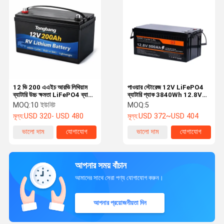
12 ভি 200 এএইচ আরভি লিথিয়াম
পাওয়ার স্টোরেজ 12V LiFePO4
ব্যাটারি উচ্চ ক্ষমতা LiFePO4 ব্যাটারি
ব্যাটারি প্যাক 3840Wh 12.8V
মোটরহোমের জন্য
300Ah LiFePO4 লিথিয়াম ব্যাটারি
MOQ:
10 ইউনিট
MOQ:
5
মূল্য:
USD 320- USD 480
মূল্য:
USD 372~USD 404
ভালো দাম
যোগাযোগ
ভালো দাম
যোগাযোগ
আপনার সময় বাঁচান
আমাদের সাথে সেরা পণ্য যোগাযোগ করুন।
আপনার প্রয়োজনীয়তা দিন